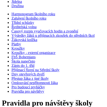
Jídelna
Družina
Harmonogram školního roku
Zahájení školního roku
Třídní schůzky
Ředitelská volna
Časový rozpis vyučovacích hodin a zvonění
Výsledky žáků u přijímacích zkoušek do středních škol
Žákovská knížka
Platby
Kroužky
Kroužky - externí organizace
FbŠ Bohemians
Škola nanečisto
Zápis do 1. tříd
Přijímací řízení na Střední školy
Dny otevřených dveří
Přestup žáka z jiné školy
Omlouvání nepřítomnosti žáka
Pro budoucí prvňáčky
Pravidla pro návštěvy
Pravidla pro návštěvy školy