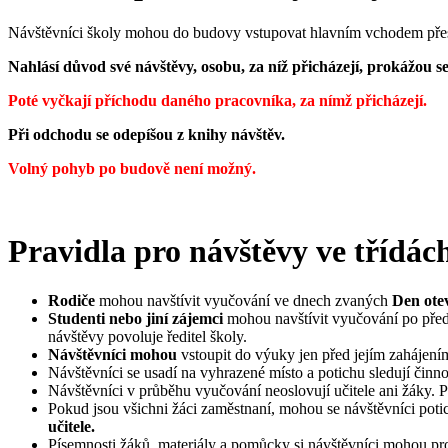
Návštěvníci školy mohou do budovy vstupovat hlavním vchodem přes 
Nahlásí důvod své návštěvy, osobu, za níž přicházejí, prokážou s
Poté vyčkají příchodu daného pracovníka, za nímž přicházejí.
Při odchodu se odepíšou z knihy návštěv.
Volný pohyb po budově není možný.
Pravidla pro návštěvy ve třídác
Rodiče
mohou navštívit vyučování ve dnech zvaných
Den ote
Studenti nebo jiní zájemci
mohou navštívit vyučování po předc
návštěvy povoluje ředitel školy.
Návštěvníci mohou
vstoupit do výuky jen před jejím zahájení
Návštěvníci se usadí na vyhrazené místo a potichu sledují činnos
Návštěvníci v průběhu vyučování neoslovují učitele ani žáky. P
Pokud jsou všichni žáci zaměstnaní, mohou se návštěvníci potich
učitele.
Písemnosti žáků, materiály a pomůcky si návštěvníci mohou pro