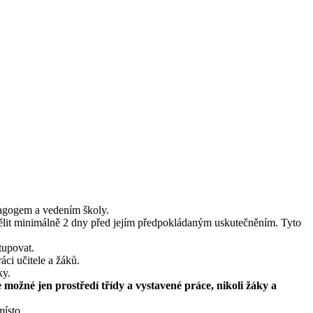
dagogem a vedením školy.
dělit minimálně 2 dny před jejím předpokládaným uskutečněním. Tyto
stupovat.
áci učitele a žáků.
ky.
e možné jen prostředí třídy a vystavené práce, nikoli žáky a
místo.