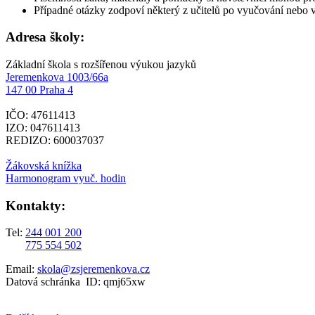
Případné otázky zodpoví některý z učitelů po vyučování nebo v
Adresa školy:
Základní škola s rozšířenou výukou jazyků
Jeremenkova 1003/66a
147 00 Praha 4
IČO: 47611413
IZO: 047611413
REDIZO: 600037037
Žákovská knížka
Harmonogram vyuč. hodin
Kontakty:
Tel:
244 001 200
775 554 502
Email:
skola@zsjeremenkova.cz
Datová schránka ID: qmj65xw