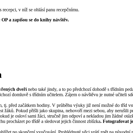
recepci, v níž se ohlásí panu recepčnímu.
e OP a zapíšou se do knihy návštěv.
h
vřených dveří
nebo také jindy, a to po předchozí dohodě s třídním pe
hozí domluvě s třídním učitelem. Zájem o návštěvu je nutné učiteli s
m, tj. před začátkem hodiny. V průběhu výuky již není možné do tříd v
t žáků. Pokud přišli jako skupina, nehovoří mezi sebou, aby nerušili pr
okud je osloví sami žáci, stručně jim odpoví a nekladou jim žádné otáz
u procházet po třídě a sledovat jejich činnost zblízka
. Fotografovat j
hlížet po skončení vyučování. Prohlédnuté věci vrátí zpět na původní 