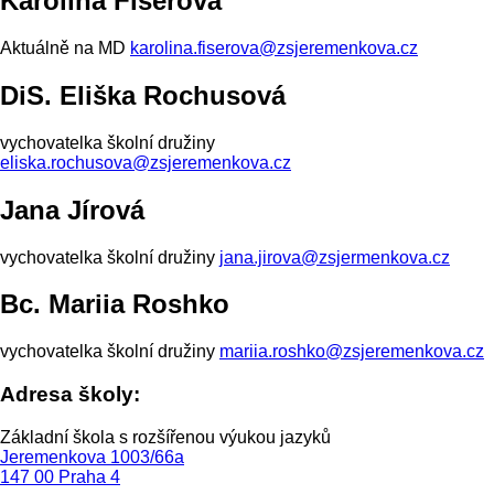
Karolína Fišerová
Aktuálně na MD
karolina.fiserova@zsjeremenkova.cz
DiS. Eliška Rochusová
vychovatelka školní družiny
eliska.rochusova@zsjeremenkova.cz
Jana Jírová
vychovatelka školní družiny
jana.jirova@zsjermenkova.cz
Bc. Mariia Roshko
vychovatelka školní družiny
mariia.roshko@zsjeremenkova.cz
Adresa školy:
Základní škola s rozšířenou výukou jazyků
Jeremenkova 1003/66a
147 00 Praha 4