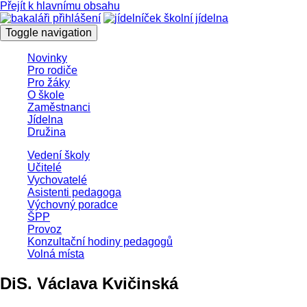
Přejít k hlavnímu obsahu
Toggle navigation
Novinky
Pro rodiče
Pro žáky
O škole
Zaměstnanci
Jídelna
Družina
Vedení školy
Učitelé
Vychovatelé
Asistenti pedagoga
Výchovný poradce
ŠPP
Provoz
Konzultační hodiny pedagogů
Volná místa
DiS. Václava Kvičinská