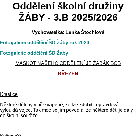
Oddělení školní družiny
ŽÁBY - 3.B 2025/2026
Vychovatelka: Lenka Štochlová
Fotogalerie oddělění ŠD Žáby rok 2026
Fotogalerie oddělění ŠD Žáby
MASKOT NAŠEHO ODDĚLENÍ JE ŽABÁK BOB
BŘEZEN
Kraslice
Některé děti byly překvapené, že lze zdobit i opravdová
vyfouklá vejce. Tak moc se jim povedla, že některé děti je daly
do školní soutěže.