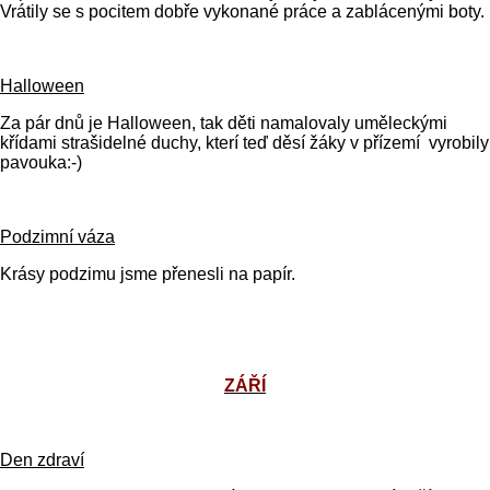
Vrátily se s pocitem dobře vykonané práce a zablácenými boty.
Halloween
Za pár dnů je Halloween, tak děti namalovaly uměleckými
křídami strašidelné duchy, kterí teď děsí žáky v přízemí vyrobily
pavouka:-)
Podzimní váza
Krásy podzimu jsme přenesli na papír.
ZÁŘÍ
Den zdraví