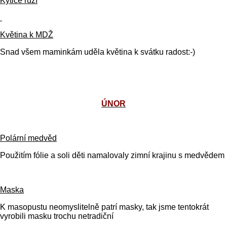
Kytice růží
Květina k MDŽ
Snad všem maminkám uděla květina k svátku radost:-)
ÚNOR
Polární medvěd
Použitím fólie a soli děti namalovaly zimní krajinu s medvědem
Maska
K masopustu neomyslitelně patrí masky, tak jsme tentokrát
vyrobili masku trochu netradiční