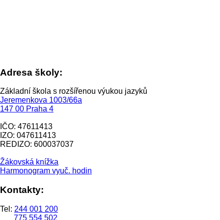
Adresa školy:
Základní škola s rozšířenou výukou jazyků
Jeremenkova 1003/66a
147 00 Praha 4
IČO: 47611413
IZO: 047611413
REDIZO: 600037037
Žákovská knížka
Harmonogram vyuč. hodin
Kontakty:
Tel:
244 001 200
775 554 502