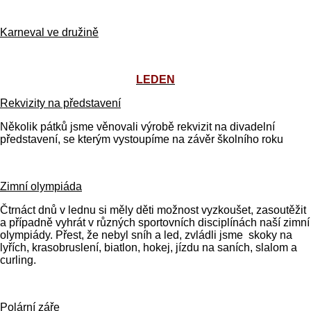
Karneval ve družině
LEDEN
Rekvizity na představení
Několik pátků jsme věnovali výrobě rekvizit na divadelní
představení, se kterým vystoupíme na závěr školního roku
Zimní olympiáda
Čtrnáct dnů v lednu si měly děti možnost vyzkoušet, zasoutěžit
a případně vyhrát v různých sportovních disciplínách naší zimní
olympiády. Přest, že nebyl sníh a led, zvládli jsme skoky na
lyřích, krasobruslení, biatlon, hokej, jízdu na saních, slalom a
curling.
Polární záře