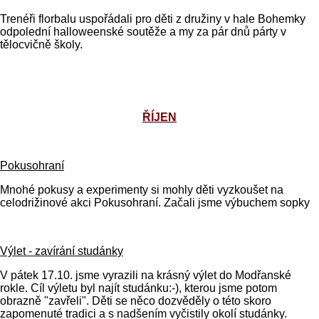
Trenéři florbalu uspořádali pro děti z družiny v hale Bohemky
odpolední halloweenské soutěže a my za pár dnů párty v
tělocvičně školy.
ŘÍJEN
Pokusohraní
Mnohé pokusy a experimenty si mohly děti vyzkoušet na
celodrižinové akci Pokusohraní. Začali jsme výbuchem sopky
Výlet - zavírání studánky
V pátek 17.10. jsme vyrazili na krásný výlet do Modřanské
rokle. Cíl výletu byl najít studánku:-), kterou jsme potom
obrazně "zavřeli". Děti se něco dozvěděly o této skoro
zapomenuté tradici a s nadšením vyčistily okolí studánky.