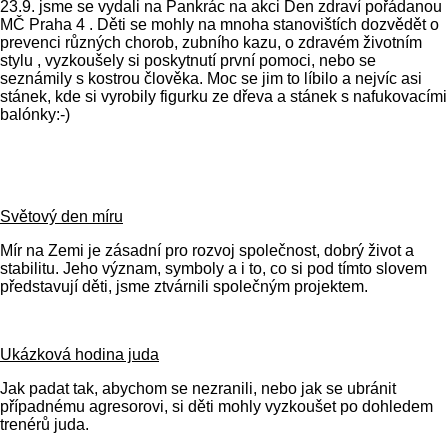
23.9. jsme se vydali na Pankrác na akci Den zdraví pořádanou
MČ Praha 4 . Děti se mohly na mnoha stanovištích dozvědět o
prevenci různých chorob, zubního kazu, o zdravém životním
stylu , vyzkoušely si poskytnutí první pomoci, nebo se
seznámily s kostrou člověka. Moc se jim to líbilo a nejvíc asi
stánek, kde si vyrobily figurku ze dřeva a stánek s nafukovacími
balónky:-)
Světový den míru
Mír na Zemi je zásadní pro rozvoj společnost, dobrý život a
stabilitu. Jeho význam, symboly a i to, co si pod tímto slovem
představují děti, jsme ztvárnili společným projektem.
Ukázková hodina juda
Jak padat tak, abychom se nezranili, nebo jak se ubránit
případnému agresorovi, si děti mohly vyzkoušet po dohledem
trenérů juda.