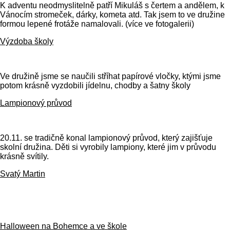
K adventu neodmyslitelně patří Mikuláš s čertem a andělem, k
Vánocím stromeček, dárky, kometa atd. Tak jsem to ve družine
formou lepené frotáže namalovali. (více ve fotogalerii)
Výzdoba školy
Ve družině jsme se naučili stříhat papírové vločky, ktými jsme
potom krásně vyzdobili jídelnu, chodby a šatny školy
Lampionový průvod
20.11. se tradičně konal lampionový průvod, který zajišťuje
skolní družina. Děti si vyrobily lampiony, které jim v průvodu
krásně svítily.
Svatý Martin
Halloween na Bohemce a ve škole