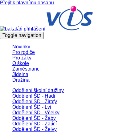
Přejít k hlavnímu obsahu
Toggle navigation
Novinky
Pro rodiče
Pro žáky
O škole
Zaměstnanci
Jídelna
Družina
Oddělení školní družiny
Oddělení ŠD - Hadi
Oddělení ŠD - Žirafy
Oddělení ŠD - Lvi
Oddělení ŠD - Včelky
Oddělení ŠD - Žáby
Oddělení ŠD - Zající
Oddělení ŠD - Želvy