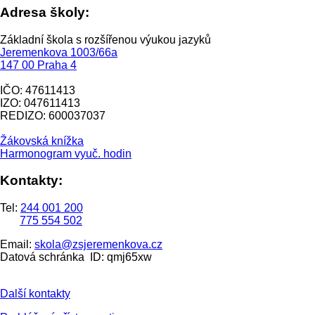
Adresa školy:
Základní škola s rozšířenou výukou jazyků
Jeremenkova 1003/66a
147 00 Praha 4
IČO: 47611413
IZO: 047611413
REDIZO: 600037037
Žákovská knížka
Harmonogram vyuč. hodin
Kontakty:
Tel:
244 001 200
775 554 502
Email:
skola@zsjeremenkova.cz
Datová schránka ID: qmj65xw
Další kontakty