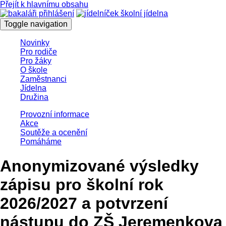
Přejít k hlavnímu obsahu
Toggle navigation
Novinky
Pro rodiče
Pro žáky
O škole
Zaměstnanci
Jídelna
Družina
Provozní informace
Akce
Soutěže a ocenění
Pomáháme
Anonymizované výsledky
zápisu pro školní rok
2026/2027 a potvrzení
nástupu do ZŠ Jeremenkova